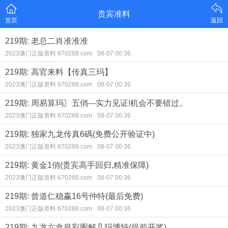
贵宾准料
首页
返回
219期: 老总二肖准准准
2023澳门正版资料 670288.com
08-07 00:36
219期: 高官来料【传真三玛】
2023澳门正版资料 670288.com
08-07 00:36
219期: 周易算玛〗五俏---实力见证!机会不要错过。
2023澳门正版资料 670288.com
08-07 00:36
219期: 独家九龙传真6碼(免费公开验证中)
2023澳门正版资料 670288.com
08-07 00:36
219期: 黄金1俏(贵宾高手回归,精准保障)
2023澳门正版资料 670288.com
08-07 00:36
219期: 曾道仁稳赢16号仲特(最后免费)
2023澳门正版资料 670288.com
08-07 00:36
219期: 九龙六盒皇彩图解几玛博特(提前开奖)