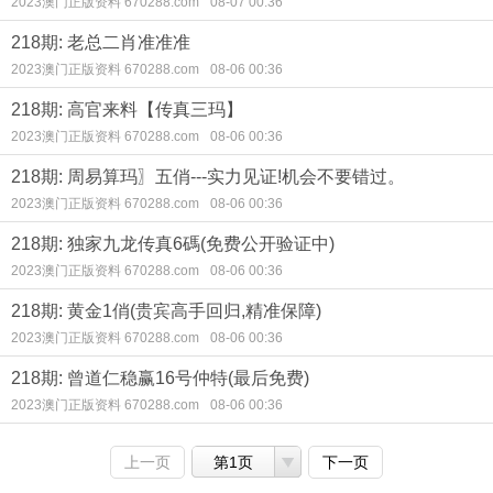
2023澳门正版资料 670288.com
08-07 00:36
218期: 老总二肖准准准
2023澳门正版资料 670288.com
08-06 00:36
218期: 高官来料【传真三玛】
2023澳门正版资料 670288.com
08-06 00:36
218期: 周易算玛〗五俏---实力见证!机会不要错过。
2023澳门正版资料 670288.com
08-06 00:36
218期: 独家九龙传真6碼(免费公开验证中)
2023澳门正版资料 670288.com
08-06 00:36
218期: 黄金1俏(贵宾高手回归,精准保障)
2023澳门正版资料 670288.com
08-06 00:36
218期: 曾道仁稳赢16号仲特(最后免费)
2023澳门正版资料 670288.com
08-06 00:36
上一页
第1页
下一页