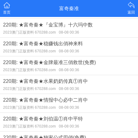
富奇秦准
首页
返回
220期: ★富奇秦★『金宝博』十六玛中数
2023澳门正版资料 670288.com
08-08 00:36
220期: ★富奇秦★稳赚钱出俏神来料
2023澳门正版资料 670288.com
08-08 00:36
220期: ★富奇秦★金牌最准三俏救世(免费)
2023澳门正版资料 670288.com
08-08 00:36
220期: ★富奇秦★水果奶奶传真①肖中
2023澳门正版资料 670288.com
08-08 00:36
220期: ★富奇秦★情报中心必中二肖中
2023澳门正版资料 670288.com
08-08 00:36
220期: ★富奇秦★刘伯温①肖中平特
2023澳门正版资料 670288.com
08-08 00:36
220期: ★富奇秦★独家公式四俏(免费)