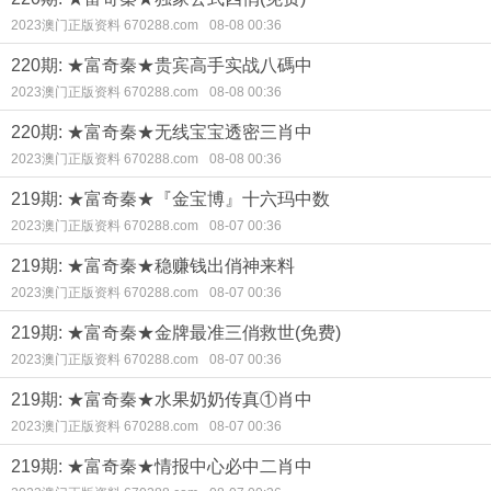
2023澳门正版资料 670288.com
08-08 00:36
220期: ★富奇秦★贵宾高手实战八碼中
2023澳门正版资料 670288.com
08-08 00:36
220期: ★富奇秦★无线宝宝透密三肖中
2023澳门正版资料 670288.com
08-08 00:36
219期: ★富奇秦★『金宝博』十六玛中数
2023澳门正版资料 670288.com
08-07 00:36
219期: ★富奇秦★稳赚钱出俏神来料
2023澳门正版资料 670288.com
08-07 00:36
219期: ★富奇秦★金牌最准三俏救世(免费)
2023澳门正版资料 670288.com
08-07 00:36
219期: ★富奇秦★水果奶奶传真①肖中
2023澳门正版资料 670288.com
08-07 00:36
219期: ★富奇秦★情报中心必中二肖中