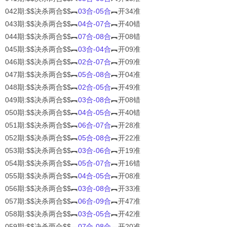
042期:$$决杀两合$$︻
03合-05合
︻开34准
043期:$$决杀两合$$︻
04合-07合
︻开40错
044期:$$决杀两合$$︻
07合-08合
︻开08错
045期:$$决杀两合$$︻
03合-04合
︻开09准
046期:$$决杀两合$$︻
02合-07合
︻开09准
047期:$$决杀两合$$︻
05合-08合
︻开04准
048期:$$决杀两合$$︻
02合-05合
︻开49准
049期:$$决杀两合$$︻
03合-08合
︻开08错
050期:$$决杀两合$$︻
04合-05合
︻开40错
051期:$$决杀两合$$︻
06合-07合
︻开28准
052期:$$决杀两合$$︻
05合-08合
︻开22准
053期:$$决杀两合$$︻
03合-06合
︻开19准
054期:$$决杀两合$$︻
05合-07合
︻开16错
055期:$$决杀两合$$︻
04合-05合
︻开08准
056期:$$决杀两合$$︻
03合-08合
︻开33准
057期:$$决杀两合$$︻
06合-09合
︻开47准
058期:$$决杀两合$$︻
03合-05合
︻开42准
059期:$$决杀两合$$︻
07合-08合
︻开20准