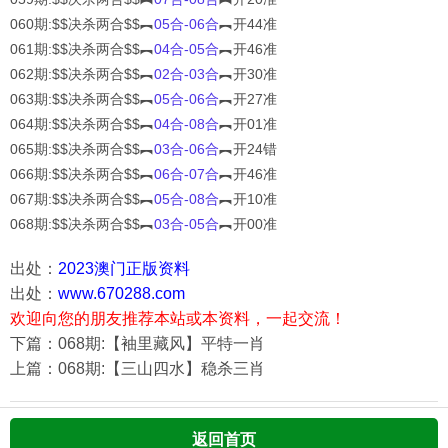
060期:$$决杀两合$$︻
05合-06合
︻开44准
061期:$$决杀两合$$︻
04合-05合
︻开46准
062期:$$决杀两合$$︻
02合-03合
︻开30准
063期:$$决杀两合$$︻
05合-06合
︻开27准
064期:$$决杀两合$$︻
04合-08合
︻开01准
065期:$$决杀两合$$︻
03合-06合
︻开24错
066期:$$决杀两合$$︻
06合-07合
︻开46准
067期:$$决杀两合$$︻
05合-08合
︻开10准
068期:$$决杀两合$$︻
03合-05合
︻开00准
出处：
2023澳门正版资料
出处：
www.670288.com
欢迎向您的朋友推荐本站或本资料，一起交流！
下篇：068期:【袖里藏风】平特一肖
上篇：068期:【三山四水】稳杀三肖
返回首页