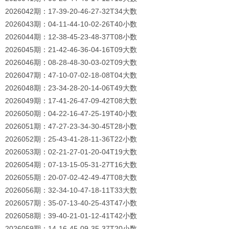
2026042期：17-39-20-46-27-32T34大数
2026043期：04-11-44-10-02-26T40小数
2026044期：12-38-45-23-48-37T08小数
2026045期：21-42-46-36-04-16T09大数
2026046期：08-28-48-30-03-02T09大数
2026047期：47-10-07-02-18-08T04大数
2026048期：23-34-28-20-14-06T49大数
2026049期：17-41-26-47-09-42T08大数
2026050期：04-22-16-47-25-19T40小数
2026051期：47-27-23-34-30-45T28小数
2026052期：25-43-41-28-11-36T22小数
2026053期：02-21-27-01-20-04T19大数
2026054期：07-13-15-05-31-27T16大数
2026055期：20-07-02-42-49-47T08大数
2026056期：32-34-10-47-18-11T33大数
2026057期：35-07-13-40-25-43T47小数
2026058期：39-40-21-01-12-41T42小数
2026059期：14-16-45-09-35-37T20小数