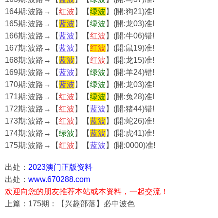
164期:波路→【
红
波
】【
绿
波
】(開:狗21)准!
165期:波路→【
蓝
波
】【
绿
波
】(開:龙03)准!
166期:波路→【
蓝
波
】【
红
波
】(開:牛06)错!
167期:波路→【
蓝
波
】【
红
波
】(開:鼠19)准!
168期:波路→【
蓝
波
】【
红
波
】(開:龙15)准!
169期:波路→【
蓝
波
】【
绿
波
】(開:羊24)错!
170期:波路→【
蓝
波
】【
绿
波
】(開:龙03)准!
171期:波路→【
红
波
】【
绿
波
】(開:兔28)准!
172期:波路→【
红
波
】【
蓝
波
】(開:猪44)错!
173期:波路→【
红
波
】【
蓝
波
】(開:蛇26)准!
174期:波路→【
绿
波
】【
蓝
波
】(開:虎41)准!
175期:波路→【
红
波
】【
蓝
波
】(開:0000)准!
出处：
2023澳门正版资料
出处：
www.670288.com
欢迎向您的朋友推荐本站或本资料，一起交流！
上篇：175期：【兴趣部落】必中波色